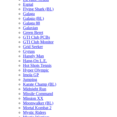
Espial
Flying Shark (BL)
Galaga
Galaga (BL)
Galaga 88
Galaxian
Green Beret
GTI Club PCBs
GTI Club Monitor
Grid Seeker
Gyruss
Hangly Man
Hang-On L.E.
Hot Shots Tennis
Hyper Olympic
Imola GP
Jumping
Karate Champ (BL)
Midnight Run
Missile Command
Mission XX
Moonwalker (BL)
Mortal Kombat 2
Mystic Riders