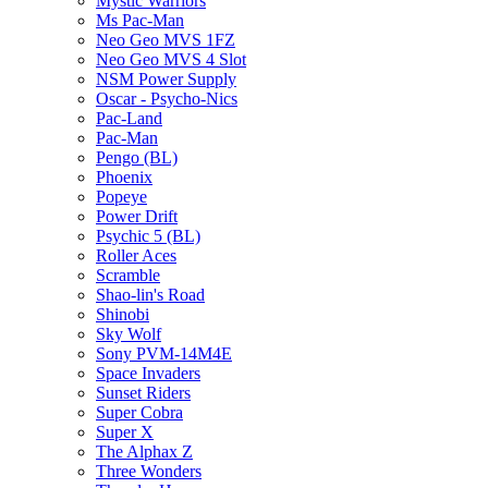
Mystic Warriors
Ms Pac-Man
Neo Geo MVS 1FZ
Neo Geo MVS 4 Slot
NSM Power Supply
Oscar - Psycho-Nics
Pac-Land
Pac-Man
Pengo (BL)
Phoenix
Popeye
Power Drift
Psychic 5 (BL)
Roller Aces
Scramble
Shao-lin's Road
Shinobi
Sky Wolf
Sony PVM-14M4E
Space Invaders
Sunset Riders
Super Cobra
Super X
The Alphax Z
Three Wonders