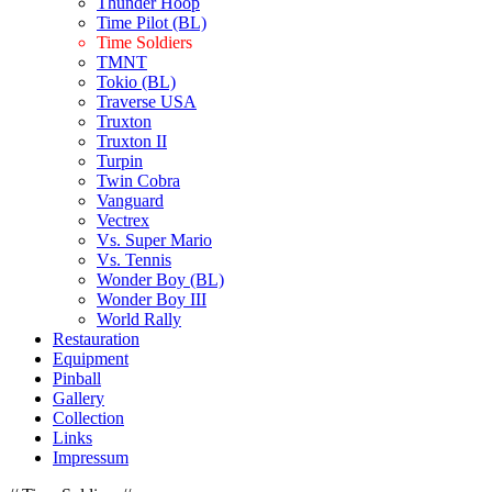
Thunder Hoop
Time Pilot (BL)
Time Soldiers
TMNT
Tokio (BL)
Traverse USA
Truxton
Truxton II
Turpin
Twin Cobra
Vanguard
Vectrex
Vs. Super Mario
Vs. Tennis
Wonder Boy (BL)
Wonder Boy III
World Rally
Restauration
Equipment
Pinball
Gallery
Collection
Links
Impressum