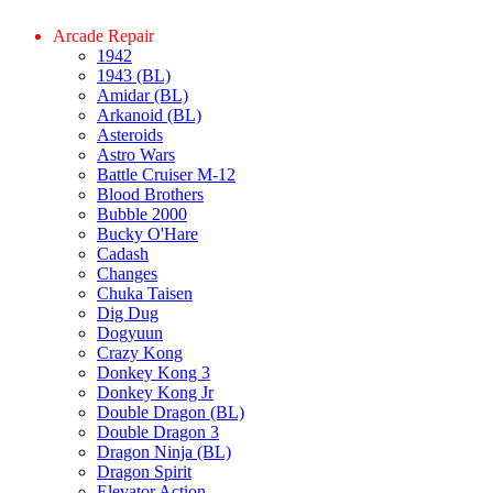
Arcade Repair
1942
1943 (BL)
Amidar (BL)
Arkanoid (BL)
Asteroids
Astro Wars
Battle Cruiser M-12
Blood Brothers
Bubble 2000
Bucky O'Hare
Cadash
Changes
Chuka Taisen
Dig Dug
Dogyuun
Crazy Kong
Donkey Kong 3
Donkey Kong Jr
Double Dragon (BL)
Double Dragon 3
Dragon Ninja (BL)
Dragon Spirit
Elevator Action