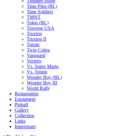
Thunder Hoop
Time Pilot (BL)
Time Soldiers
TMNT
Tokio (BL)
Traverse USA
Truxton
Truxton II
Turpin
Twin Cobra
Vanguard
Vectrex
Vs. Super Mario
Vs. Tennis
Wonder Boy (BL)
Wonder Boy III
World Rally
Restauration
Equipment
Pinball
Gallery
Collection
Links
Impressum