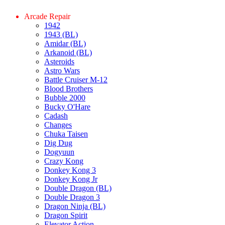
Arcade Repair
1942
1943 (BL)
Amidar (BL)
Arkanoid (BL)
Asteroids
Astro Wars
Battle Cruiser M-12
Blood Brothers
Bubble 2000
Bucky O'Hare
Cadash
Changes
Chuka Taisen
Dig Dug
Dogyuun
Crazy Kong
Donkey Kong 3
Donkey Kong Jr
Double Dragon (BL)
Double Dragon 3
Dragon Ninja (BL)
Dragon Spirit
Elevator Action