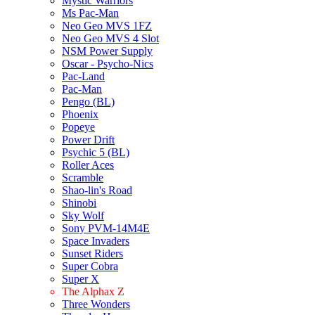
Mystic Warriors
Ms Pac-Man
Neo Geo MVS 1FZ
Neo Geo MVS 4 Slot
NSM Power Supply
Oscar - Psycho-Nics
Pac-Land
Pac-Man
Pengo (BL)
Phoenix
Popeye
Power Drift
Psychic 5 (BL)
Roller Aces
Scramble
Shao-lin's Road
Shinobi
Sky Wolf
Sony PVM-14M4E
Space Invaders
Sunset Riders
Super Cobra
Super X
The Alphax Z
Three Wonders