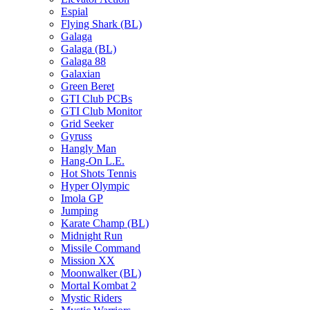
Espial
Flying Shark (BL)
Galaga
Galaga (BL)
Galaga 88
Galaxian
Green Beret
GTI Club PCBs
GTI Club Monitor
Grid Seeker
Gyruss
Hangly Man
Hang-On L.E.
Hot Shots Tennis
Hyper Olympic
Imola GP
Jumping
Karate Champ (BL)
Midnight Run
Missile Command
Mission XX
Moonwalker (BL)
Mortal Kombat 2
Mystic Riders