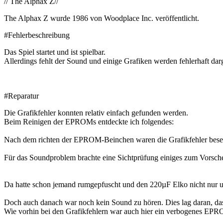
// The Alphax Z//
The Alphax Z wurde 1986 von Woodplace Inc. veröffentlicht.
#Fehlerbeschreibung
Das Spiel startet und ist spielbar.
Allerdings fehlt der Sound und einige Grafiken werden fehlerhaft darge
#Reparatur
Die Grafikfehler konnten relativ einfach gefunden werden.
Beim Reinigen der EPROMs entdeckte ich folgendes:
Nach dem richten der EPROM-Beinchen waren die Grafikfehler besei
Für das Soundproblem brachte eine Sichtprüfung einiges zum Vorsche
Da hatte schon jemand rumgepfuscht und den 220µF Elko nicht nur un
Doch auch danach war noch kein Sound zu hören. Dies lag daran, das
Wie vorhin bei den Grafikfehlern war auch hier ein verbogenes EP